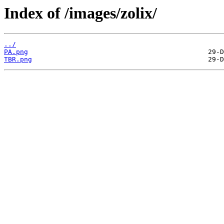
Index of /images/zolix/
../
PA.png
TBR.png