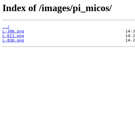
Index of /images/pi_micos/
../
L-306.png
L-611.png
L-836.png