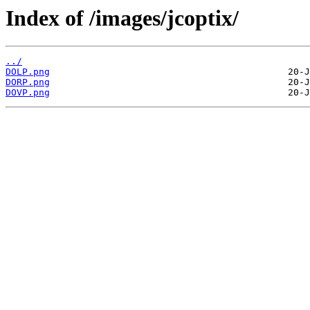
Index of /images/jcoptix/
../
DOLP.png
DORP.png
DOVP.png